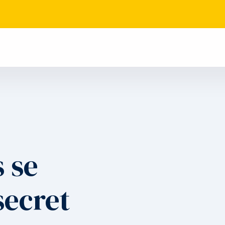
 se
secret