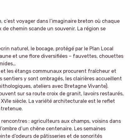
 c’est voyager dans l’imaginaire breton où chaque
x de chemin scande un souvenir. La région se
crin naturel, le bocage, protégé par le Plan Local
une et une flore diversifiées – fauvettes, chouettes
umides…
ë et les étangs communaux procurent fraîcheur et
s sentiers y sont ombragés, les clairières accueillent
nithologiques, ateliers avec Bretagne Vivante).
vent sur sa route croix de granit, lavoirs restaurés,
VIe siècle. La variété architecturale est le reflet
ntretenue.
es rencontres : agriculteurs aux champs, voisins dans
à l’ombre d’un chêne centenaire. Les semaines
einte d’odeurs de pâtisseries et de sonorités