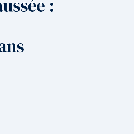
ussée :
sans