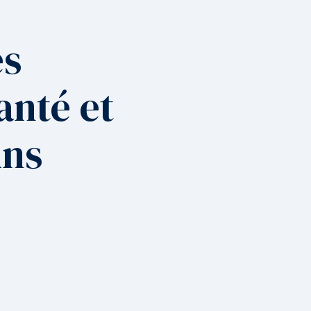
es
anté et
ins