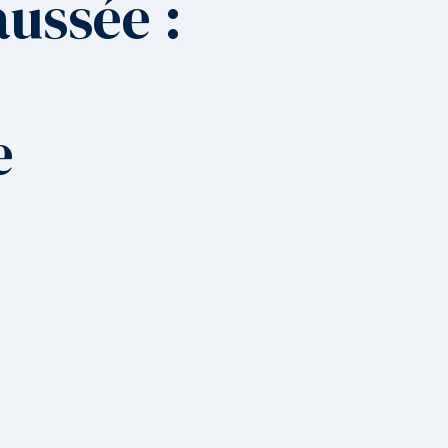
ussée :
e