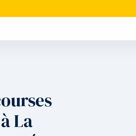
courses
 à La